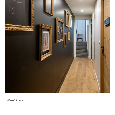
©Bénédicte Karyotis