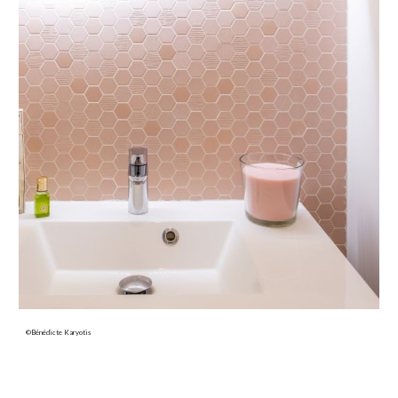
©Bénédicte Karyotis