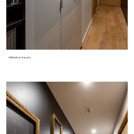
©Bénédicte Karyotis