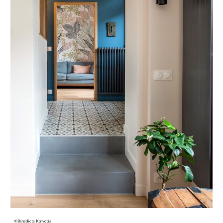
©Bénédicte Karyotis