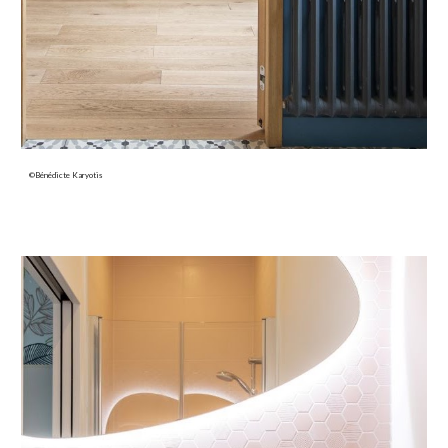
©Bénédicte Karyotis