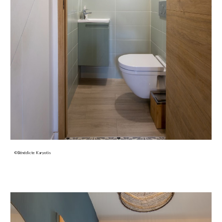
©Bénédicte Karyotis