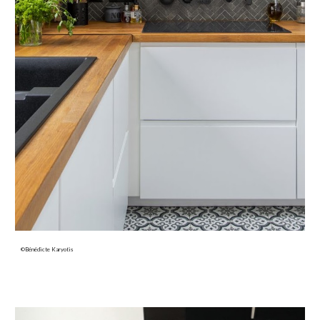
©Bénédicte Karyotis