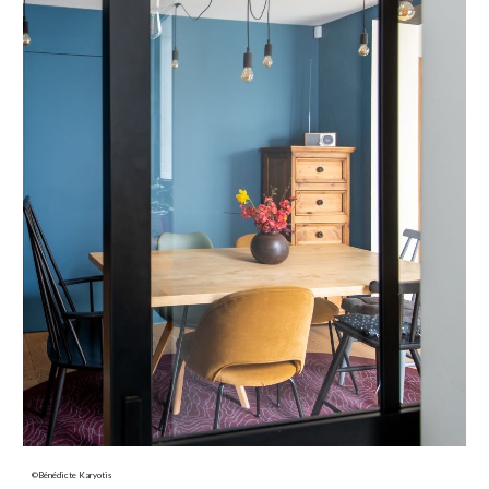
©Bénédicte Karyotis