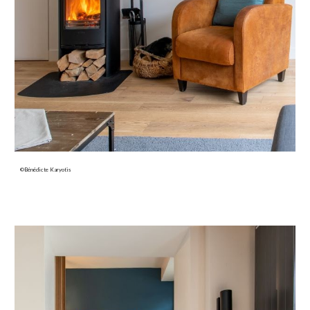
©Bénédicte Karyotis