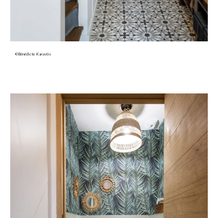
©Bénédicte Karyotis